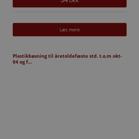
DKK
Læs mere
Plastikbøsning til åretoldefæste std. t.o.m okt-
04 og f...