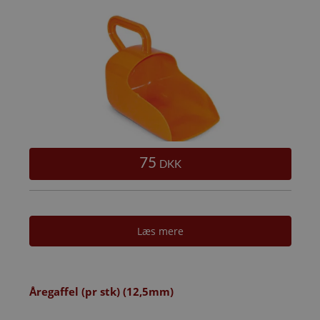
75
DKK
Læs mere
Åregaffel (pr stk) (12,5mm)