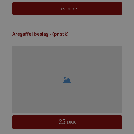
Læs mere
Åregaffel beslag - (pr stk)
25
DKK