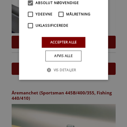
ABSOLUT NØDVENDIGE
YDEEVNE
MÅLRETNING
UKLASSIFICEREDE
67
DKK
ACCEPTER ALLE
AFVIS ALLE
Læs mere
VIS DETALJER
Åremanchet (Sportsman 445B/400/355, Fishing
440/410)