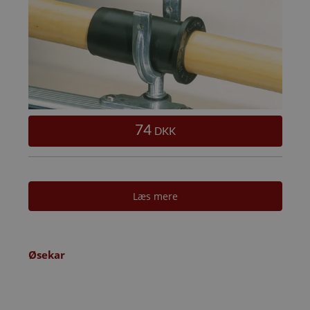
74
DKK
Læs mere
Øsekar