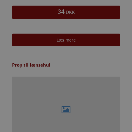
34
DKK
Læs mere
Prop til lænsehul