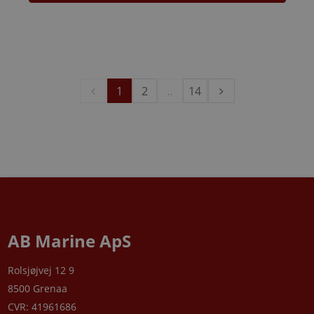
1
2
..
14
AB Marine ApS
Rolsjøjvej 12 9
8500 Grenaa
CVR: 41961686