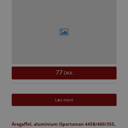
77
DKK
Læs mere
Åregaffel, aluminium (Sportsman 445B/400/355,