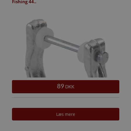
Fishing 44..
89
DKK
Læs mere