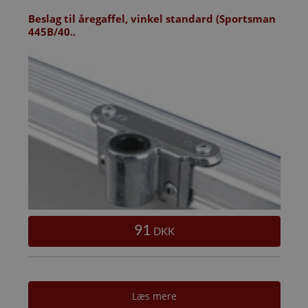
Beslag til åregaffel, vinkel standard (Sportsman
445B/40..
91
DKK
Læs mere