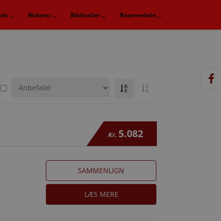
åde
Motorer
Bådtrailer
Reservedele
5.082
Kr.
SAMMENLIGN
LÆS MERE