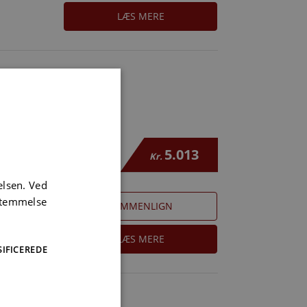
LÆS MERE
5.013
Kr.
elsen. Ved
sstemmelse
SAMMENLIGN
LÆS MERE
IFICEREDE