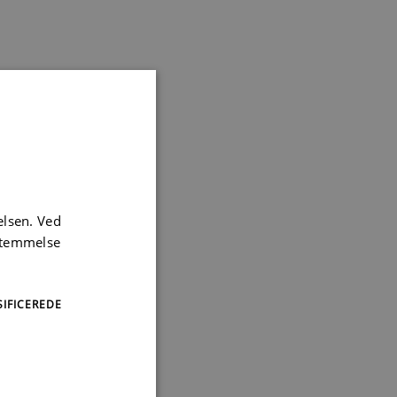
elsen. Ved
sstemmelse
IFICEREDE