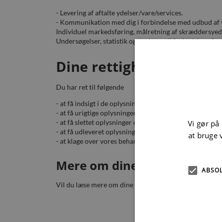
- Levering af aftalte ydelser/vare/services.
- Kommunikation med dig i forbindelse med udbud af v
Individuel markedsføring, målretning af skræddersyede 
Undersøgelser, statistik og analyser til forbedring af v
Dine rettigheder
Du har ret til følgende
- at få indsigt i de oplysninger vi behandler om dig. (Ind
- at få urigtige oplysninger om dig rettet. (Berigtigelse)
- at få slettet oplysninger om dig selv.
Vi gør på
- at få udleveret oplysninger om dig selv i et struktur
at bruge 
- at klage over vores behandling af dine persondata.
Mere om dine rettigheder
ABSO
Vil du læse mere om dine rettigheder, kan du gøre det