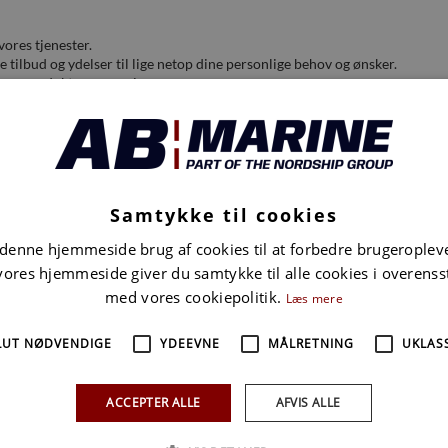
ores tjenester.
tilbud og ydelser til lige netop dine personlige behov og ønsker.
ores produkter og services.
sigtsret)
Samtykke til cookies
 denne hjemmeside brug af cookies til at forbedre brugeroplev
eret, almindeligt og maskinlæsbart format. (Dataportabilitet)
vores hjemmeside giver du samtykke til alle cookies i overen
med vores cookiepolitik.
Læs mere
LUT NØDVENDIGE
YDEEVNE
MÅLRETNING
UKLASS
 på
Datatilsynet.dk
, hvor du også har mulighed for at klage.
ACCEPTER ALLE
AFVIS ALLE