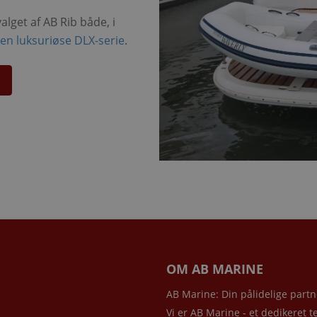
alget af AB Rib både, i
en luksuriøse DLX-serie
.
OM AB MARINE
AB Marine: Din pålidelige partn
Vi er AB Marine - et dedikeret t