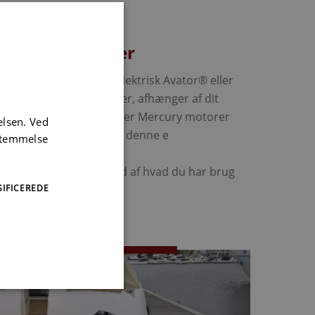
rbrug
ffektive motorer
 du har behov for en elektrisk Avator® eller
 større påhængsmotorer, afhænger af dit
hov. Uanset hvad tilbyder Mercury motorer
elsen. Ved
d effektivt forbrug, når denne e
sstemmelse
mensioneret korrekt.
m ind og lad os finde ud af hvad du har brug
IFICEREDE
.