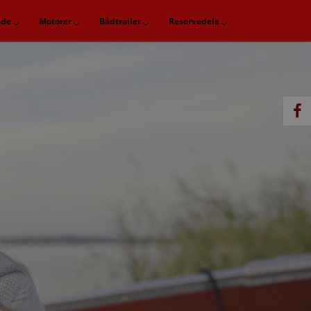
åde
Motorer
Bådtrailer
Reservedele