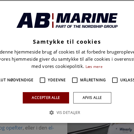
Tryghed
Fo
5 ÅRS GARANTI
E
top
Når din motorer registreres og servideres
Om
Samtykke til cookies
t
korrekt, hos en autoriseret Mercury-forhandler,
en
tilbydes du 5 års(*) garanti på din
be
 denne hjemmeside brug af cookies til at forbedre brugeroplev
påhængsmotor.
me
vores hjemmeside giver du samtykke til alle cookies i overen
*) Der kan forekomme undtagelser ved
Racing
-
di
med vores cookiepolitik.
Læs mere
motorer samt
erhverv
.
Ko
LUT NØDVENDIGE
YDEEVNE
MÅLRETNING
UKLASS
for
ACCEPTER ALLE
AFVIS ALLE
VIS DETALJER
 udvalget af påhængsmotorer
 og opefter
, eller i den
el-