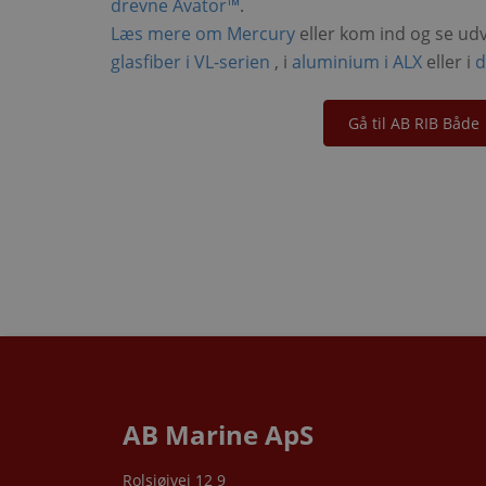
drevne Avator™
.
Læs mere om Mercury
eller kom ind og se udv
glasfiber i VL-serien
, i
aluminium i ALX
eller i
d
Gå til AB RIB Både
AB Marine ApS
Rolsjøjvej 12 9