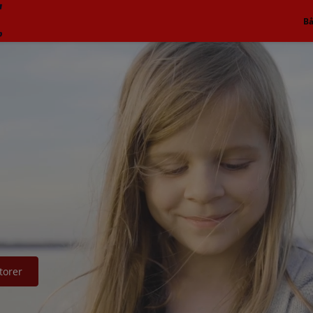
B
torer