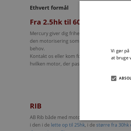
Ethvert formål
Fra 2.5hk til 600hk
Mercury giver dig friheden til at vælge lige ne
den motorisering som passer til din båd og di
behov.
Vi gør på
Kontakt os eller kom forbi og bliv klogere på
at bruge 
hvilken motor, der passer til dig.
ABSO
RIB
AB Rib både med motor fra Mercury. Se hele
i den i de
lette op til 25hk
, i de
større fra 30hk