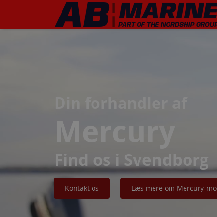
Din forhandler af
Mercury
Find os i Svendborg
Kontakt os
Læs mere om Mercury-mo