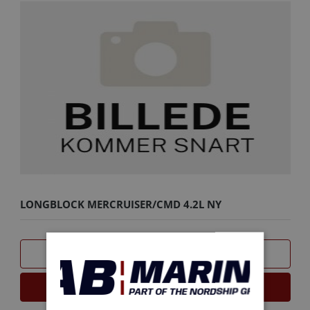
LONGBLOCK MERCRUISER/CMD 4.2L NY
SAMMENLIGN
LÆS MERE