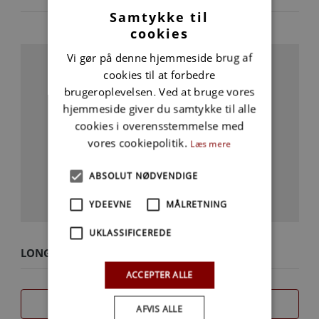
Samtykke til
cookies
Vi gør på denne hjemmeside brug af
cookies til at forbedre
brugeroplevelsen. Ved at bruge vores
hjemmeside giver du samtykke til alle
cookies i overensstemmelse med
vores cookiepolitik.
Læs mere
ABSOLUT NØDVENDIGE
YDEEVNE
MÅLRETNING
UKLASSIFICEREDE
LONGBLOCK MERCRUISER/CMD 4.2L NY
ACCEPTER ALLE
SAMMENLIGN
AFVIS ALLE