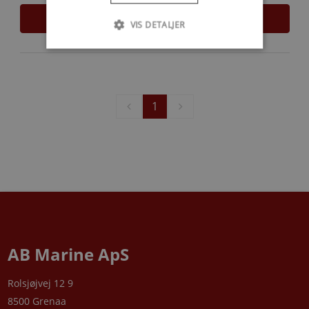
LÆS MERE
VIS DETALJER
1
AB Marine ApS
Rolsjøjvej 12 9
8500 Grenaa