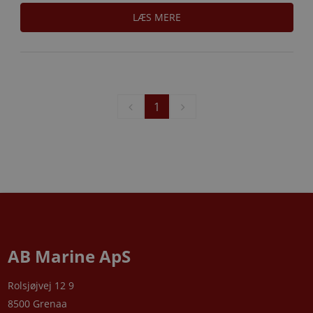
LÆS MERE
1
AB Marine ApS
Rolsjøjvej 12 9
8500 Grenaa