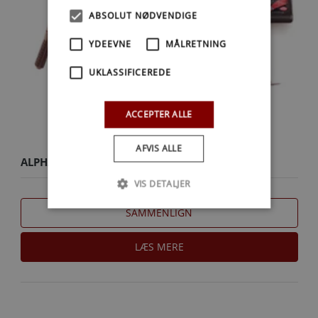
ABSOLUT NØDVENDIGE
YDEEVNE
MÅLRETNING
UKLASSIFICEREDE
ACCEPTER ALLE
AFVIS ALLE
ALPHA ONE GEN II DREV 2.40
VIS DETALJER
SAMMENLIGN
LÆS MERE