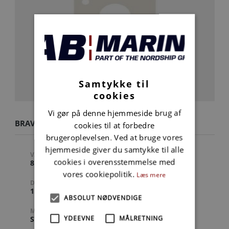
Samtykke til
cookies
Vi gør på denne hjemmeside brug af
BRAVO THREE 22.5 LHF
cookies til at forbedre
brugeroplevelsen. Ved at bruge vores
hjemmeside giver du samtykke til alle
VARENUMMER
STIGNING
cookies i overensstemmelse med
8M8022400
22.5 " (TOMMER)
vores cookiepolitik.
Læs mere
DIAMETER
ANTAL BLADE
15.8 " (TOMMER)
4
ABSOLUT NØDVENDIGE
MATERIALE
YDEEVNE
MÅLRETNING
STÅL