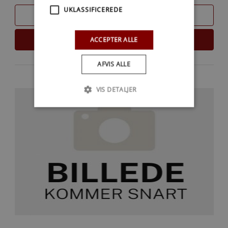
UKLASSIFICEREDE
SAMMENLIGN
LÆS MERE
ACCEPTER ALLE
AFVIS ALLE
VIS DETALJER