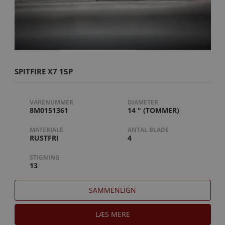
SPITFIRE X7 15P
VARENUMMER
DIAMETER
8M0151361
14 " (TOMMER)
MATERIALE
ANTAL BLADE
RUSTFRI
4
STIGNING
13
SAMMENLIGN
LÆS MERE