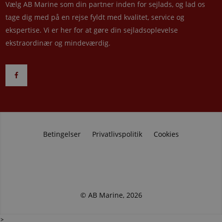
Vælg AB Marine som din partner inden for sejlads, og lad os
tage dig med på en rejse fyldt med kvalitet, service og
ekspertise. Vi er her for at gøre din sejladsoplevelse
ekstraordinær og mindeværdig.
Betingelser
Privatlivspolitik
Cookies
© AB Marine, 2026
>