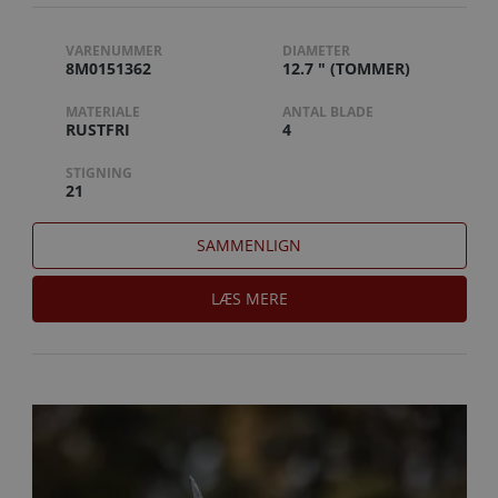
VARENUMMER
DIAMETER
8M0151362
12.7 " (TOMMER)
MATERIALE
ANTAL BLADE
RUSTFRI
4
STIGNING
21
SAMMENLIGN
LÆS MERE