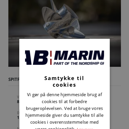
Samtykke til
SPITFIRE X7 19P
cookies
Vi gør på denne hjemmeside brug af
VARENUMMER
STIGNING
cookies til at forbedre
8M0151363
19 " (TOMMER)
brugeroplevelsen. Ved at bruge vores
DIAMETER
ANTAL BLADE
hjemmeside giver du samtykke til alle
12.7 " (TOMMER)
4
cookies i overensstemmelse med
vores cookiepolitik.
MATERIALE