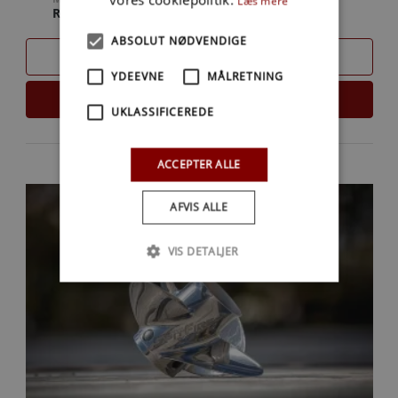
Læs mere
RUSTFRI
ABSOLUT NØDVENDIGE
SAMMENLIGN
YDEEVNE
MÅLRETNING
LÆS MERE
UKLASSIFICEREDE
ACCEPTER ALLE
AFVIS ALLE
VIS DETALJER